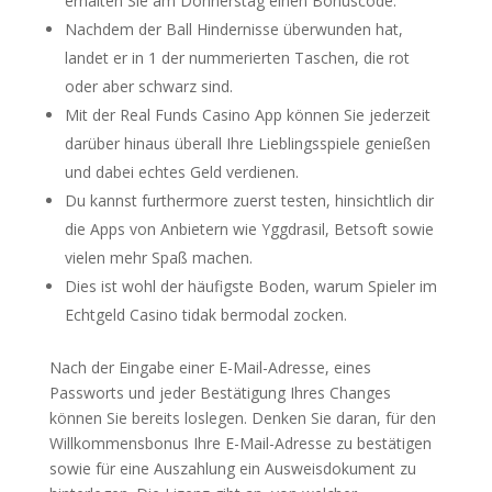
erhalten Sie am Donnerstag einen Bonuscode.
Nachdem der Ball Hindernisse überwunden hat,
landet er in 1 der nummerierten Taschen, die rot
oder aber schwarz sind.
Mit der Real Funds Casino App können Sie jederzeit
darüber hinaus überall Ihre Lieblingsspiele genießen
und dabei echtes Geld verdienen.
Du kannst furthermore zuerst testen, hinsichtlich dir
die Apps von Anbietern wie Yggdrasil, Betsoft sowie
vielen mehr Spaß machen.
Dies ist wohl der häufigste Boden, warum Spieler im
Echtgeld Casino tidak bermodal zocken.
Nach der Eingabe einer E-Mail-Adresse, eines
Passworts und jeder Bestätigung Ihres Changes
können Sie bereits loslegen. Denken Sie daran, für den
Willkommensbonus Ihre E-Mail-Adresse zu bestätigen
sowie für eine Auszahlung ein Ausweisdokument zu