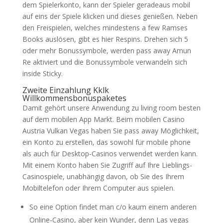
dem Spielerkonto, kann der Spieler geradeaus mobil
auf eins der Spiele klicken und dieses genießen. Neben
den Freispielen, welches mindestens a few Ramses
Books auslösen, gibt es hier Respins. Drehen sich 5
oder mehr Bonussymbole, werden pass away Amun
Re aktiviert und die Bonussymbole verwandeln sich
inside Sticky.
Zweite Einzahlung Kklk
Willkommensbonuspaketes
Damit gehört unsere Anwendung zu living room besten
auf dem mobilen App Markt. Beim mobilen Casino
Austria Vulkan Vegas haben Sie pass away Möglichkeit,
ein Konto zu erstellen, das sowohl für mobile phone
als auch für Desktop-Casinos verwendet werden kann.
Mit einem Konto haben Sie Zugriff auf Ihre Lieblings-
Casinospiele, unabhängig davon, ob Sie des Ihrem
Mobiltelefon oder Ihrem Computer aus spielen.
So eine Option findet man c/o kaum einem anderen
Online-Casino, aber kein Wunder, denn Las vegas