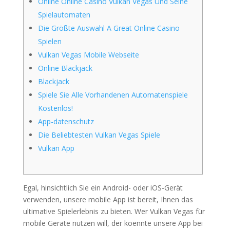
Online Online Casino Vulkan Vegas Und Seine
Spielautomaten
Die Größte Auswahl A Great Online Casino
Spielen
Vulkan Vegas Mobile Webseite
Online Blackjack
Blackjack
Spiele Sie Alle Vorhandenen Automatenspiele
Kostenlos!
App-datenschutz
Die Beliebtesten Vulkan Vegas Spiele
Vulkan App
Egal, hinsichtlich Sie ein Android- oder iOS-Gerät
verwenden, unsere mobile App ist bereit, Ihnen das
ultimative Spielerlebnis zu bieten. Wer Vulkan Vegas für
mobile Geräte nutzen will, der koennte unsere App bei