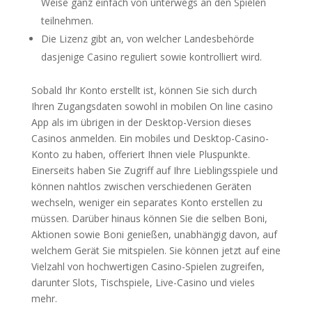
Weise ganz einfach von unterwegs an den Spielen
teilnehmen.
Die Lizenz gibt an, von welcher Landesbehörde
dasjenige Casino reguliert sowie kontrolliert wird.
Sobald Ihr Konto erstellt ist, können Sie sich durch
Ihren Zugangsdaten sowohl in mobilen On line casino
App als im übrigen in der Desktop-Version dieses
Casinos anmelden. Ein mobiles und Desktop-Casino-
Konto zu haben, offeriert Ihnen viele Pluspunkte.
Einerseits haben Sie Zugriff auf Ihre Lieblingsspiele und
können nahtlos zwischen verschiedenen Geräten
wechseln, weniger ein separates Konto erstellen zu
müssen. Darüber hinaus können Sie die selben Boni,
Aktionen sowie Boni genießen, unabhängig davon, auf
welchem Gerät Sie mitspielen. Sie können jetzt auf eine
Vielzahl von hochwertigen Casino-Spielen zugreifen,
darunter Slots, Tischspiele, Live-Casino und vieles
mehr.