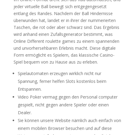
jeder virtuelle Ball bewegt sich entgegengesetzt
entlang des Randes. Nachdem der Ball Hindernisse
überwunden hat, landet er in ihrer der nummerierten
Taschen, die rot oder aber schwarz sind. Das Ergebnis
wird anhand einen Zufallsgenerator bestimmt, was
Online Different roulette games zu einem spannenden
und unvorhersehbaren Erlebnis macht. Diese digitale
Form ermöglicht es Spielern, das klassische Casino-
Spiel bequem von zu Hause aus zu erleben.
Spielautomaten erzeugen wirklich nicht nur
Spannung, ferner helfen Slots kostenlos beim
Entspannen.
Video Poker vermag gegen den Personal computer
gespielt, nicht gegen andere Spieler oder einen
Dealer.
Sie können unsere Website nämlich auch einfach von
einem mobilen Browser besuchen und auf diese