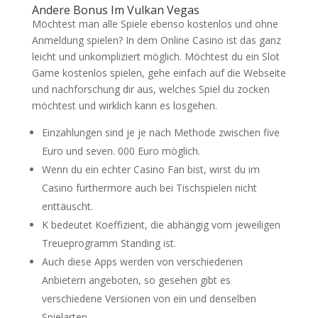
Andere Bonus Im Vulkan Vegas
Möchtest man alle Spiele ebenso kostenlos und ohne
Anmeldung spielen? In dem Online Casino ist das ganz
leicht und unkompliziert möglich. Möchtest du ein Slot
Game kostenlos spielen, gehe einfach auf die Webseite
und nachforschung dir aus, welches Spiel du zocken
möchtest und wirklich kann es losgehen.
Einzahlungen sind je je nach Methode zwischen five
Euro und seven. 000 Euro möglich.
Wenn du ein echter Сasino Fan bist, wirst du im
Casino furthermore auch bei Tischspielen nicht
enttäuscht.
K bedeutet Koeffizient, die abhängig vom jeweiligen
Treueprogramm Standing ist.
Auch diese Apps werden von verschiedenen
Anbietern angeboten, so gesehen gibt es
verschiedene Versionen von ein und denselben
Spielarten.