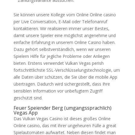
Zahlungsvariante aussuchen.
Sie können unsere Kollege vom Online Online casino
per Live Conversation, E-Mail oder Telefonanruf
kontaktieren. Wir realisieren immer unser Bestes,
damit unsere Spieler eine möglichst angenehme und
einfache Erfahrung in unserem Online Casino haben.
Dazu gehört selbstverständlich, wenn wir unseren
Spielern Hilfe für jegliche Probleme oder Anliegen
bieten. Erstens verwendet Vulkan Vegas perish
fortschrittlichste SSL-Verschlüsselungstechnologie, um
alle Daten über schützen, die Sie über die mobile App
übertragen. Dadurch wird sichergestellt, dass Ihre
sensiblen Information vor unbefugtem Zugriff
geschützt sind.
Feuer Speiender Berg (umgangssprachlich)
Vegas App
Das Vulkan Vegas Casino ist dieses großes Online
Online casino, das mit ihrer ungeheuren Fülle a great
Spielautomaten aufwartet. Neben diesen findet man