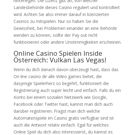
hinterlegen. Die Lizenz gibt an, von welcher
Landesbehörde dieses Casino reguliert und kontrolliert
wird. Achten Sie also immer darauf in lizenzierten
Casinos zu mitspielen. Nur so haben Sie die
Gewissheit, bei Problemen einander an eine Behörde
wenden zu können, sollte der Pay out nicht
funktionieren oder andere Unstimmigkeiten erscheinen.
Online Casino Spielen Inside
Österreich: Vulkan Las Vegas!
Wenn du dich danach davon überzeugt hast, dass das
On line casino dir alle Video games bietet, die
dasjenige Spielerherz so begehrt, funktioniert die
Registrierung auch super leicht und einfach. Falls du ein
Konto bei einem sozialen Netzwerk wie Google,
Facebook oder Twitter hast, kannst man dich auch
darüber registrieren. Fragst man dich welche
Automatenspiele im Casino gratis verfügbar sind ist
auch die Antwort relativ einfach. Egal für welches
Online Spiel du dich also interessierst, du kannst es