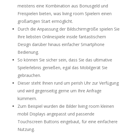
meistens eine Kombination aus Bonusgeld und
Freispielen bieten, was living room Spielern einen
großartigen Start ermöglicht.
Durch die Anpassung der Bildschirmgröße spielen Sie
Ihre liebsten Onlinespiele inside fantastischem
Design darüber hinaus einfacher Smartphone
Bedienung.
So können Sie sicher sein, dass Sie das ultimative
Spielerlebnis genießen, egal das Mobilgerät Sie
gebrauchen.
Dieser steht Ihnen rund um perish Uhr zur Verfügung
und wird gegenseitig gerne um Ihre Anfrage
kümmern.
Zum Beispiel wurden die Bilder living room kleinen
mobil Displays angepasst und passende
Touchscreen Buttons eingebaut, für eine einfachere
Nutzung.