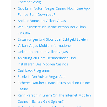
Kostenpflichtig?
Gibt Es Im Vulkan Vegas Casino Noch Eine App
Für Ios Zum Download?
Andere Bonus Im Vulkan Vegas
Wie Registriere Ich Meine Person Bei Vulkan
Sin City?
Einzahlungen Und Slots über Echtgeld Spielen
Vulkan Vegas Mobile Informationen
Online Roulette Im Vulkan Vegas
Anleitung Zu Dem Herunterladen Und
Installieren Des Mobilen Casinos
Cashback Programm
Spiele In Der Vulkan Vegas App
Sicheres Darüber Hinaus Faires Spiel Im Online
Casino
Kann Person In Einem On The Internet Mobilen
Casino 1 Echtes Geld Spielen?