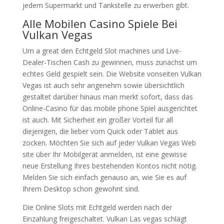
jedem Supermarkt und Tankstelle zu erwerben gibt.
Alle Mobilen Casino Spiele Bei
Vulkan Vegas
Um a great den Echtgeld Slot machines und Live-
Dealer-Tischen Cash zu gewinnen, muss zunächst um
echtes Geld gespielt sein. Die Website vonseiten Vulkan
Vegas ist auch sehr angenehm sowie übersichtlich
gestaltet darüber hinaus man merkt sofort, dass das
Online-Casino für das mobile phone Spiel ausgerichtet
ist auch. Mit Sicherheit ein großer Vorteil für all
diejenigen, die lieber vom Quick oder Tablet aus
zocken. Möchten Sie sich auf jeder Vulkan Vegas Web
site über Ihr Mobilgerät anmelden, ist eine gewisse
neue Erstellung Ihres bestehenden Kontos nicht nötig.
Melden Sie sich einfach genauso an, wie Sie es auf
Ihrem Desktop schon gewohnt sind.
Die Online Slots mit Echtgeld werden nach der
Einzahlung freigeschaltet. Vulkan Las vegas schlägt