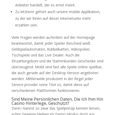
Anbieter handelt, der es ernst meint.
Zu letzterer gehört auch unsere mobile Applikation,
zu der wir Ihnen auf dieser Internetseite mehr
erzählen sein.
Viele Fragen werden au?erdem auf der Homepage
beantwortet, damit jeder Spieler Bescheid weiß.
Geldspielautomaten, Rubbelkarten, Videopoker,
Tischspiele und das Live Dealer. Auch die
Einzahlungsboni und die Stammkunden Geschenke sind
überzeugend. Mobil sind fast alle Spiele online spielbar,
die auch gerade auf der Desktop Version angeboten
werden. Mittlerweile produziert in der Regel jeder
Service provider seine Titel so, damit diese auf
verschiedenen Plattformen funktionieren.
Sind Meine Persönlichen Daten, Die Ich Ihm Hin
Casino Hinterlege, Geschützt?
Denn i kannst so zwar das Spielprinzip kennen lernen,
echte Gewinne bleiben im Demo-Modus doch aus.